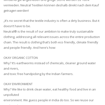
vermieden. Neutral Textilien können deshalb direkt nach dem Kauf
getragen werden!
„It’s no secret that the textile industry is often a dirty business. But it
doesn’t have to be.
Neutral® is the result of our ambition to make truly sustainable
clothing, addressing all relevant issues across the entire production
chain. The result is clothing that’s both eco friendly, climate friendly
and people friendly. And here’s how:
OKAY ORGANIC COTTON
Why? It’s earthworms instead of chemicals, cleaner ground water
and rivers,
and toxic free handpicking by the Indian farmers.
OKAY ENVIRONMENT
Why? We like to drink clean water, eat healthy food and live in an
unpolluted
environment. We guess people in India do too. So we reuse our