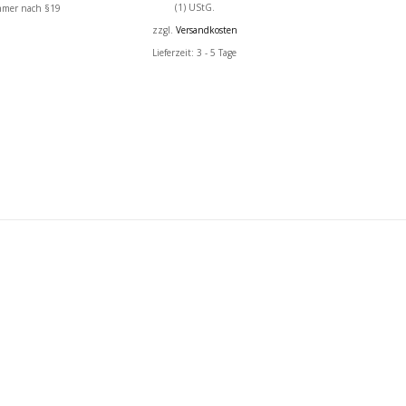
(1) UStG.
hmer nach §19
zzgl.
Versandkosten
Lieferzeit: 3 - 5 Tage