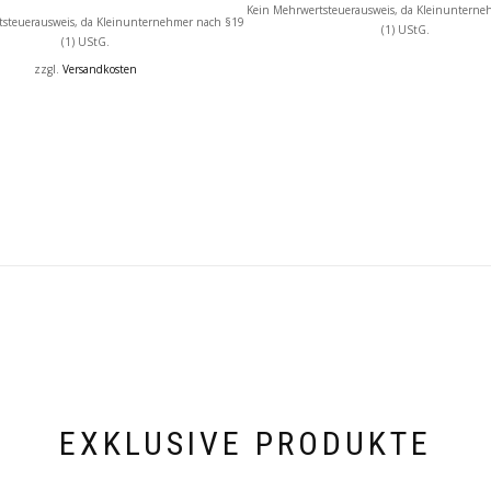
Kein Mehrwertsteuerausweis, da Kleinunterne
tsteuerausweis, da Kleinunternehmer nach §19
(1) UStG.
(1) UStG.
zzgl.
Versandkosten
EXKLUSIVE PRODUKTE