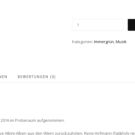
Kategorien:
Immergrün
,
Musik
NEN
BEWERTUNGEN (0)
er 2016 im Proberaum aufgenommen.
eve Albini-Alben aus den 90ern zurückzuholen. Rene Hofmann (fat&holy re