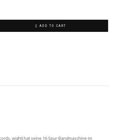
ADD TO CART
cords, wight) hat seine 16-Spur-Bandmaschine im