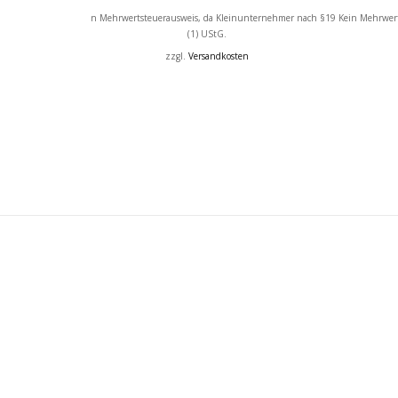
Kein Mehrwertsteuerausweis, da Kleinunternehmer nach §19
Kein Mehrwer
(1) UStG.
zzgl.
Versandkosten