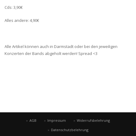
Cds: 3,90€
Alles andere: 4,90€
Alle Artikel können auch in Darmstadt oder bei den jeweiligen
Konzerten der Bands abgeholt werden! Spread <3
AGB
Impressum
Widerrufsbelehrung
Datenschutzbelehrung