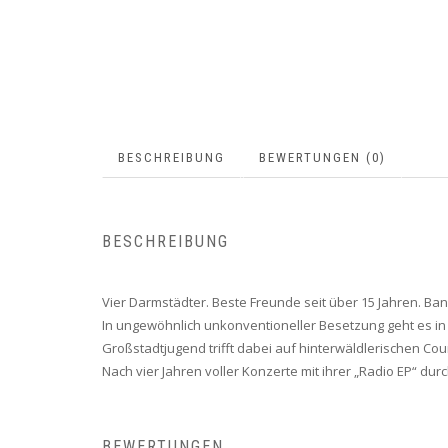
BESCHREIBUNG
BEWERTUNGEN (0)
BESCHREIBUNG
Vier Darmstädter. Beste Freunde seit über 15 Jahren. B
In ungewöhnlich unkonventioneller Besetzung geht es in
Großstadtjugend trifft dabei auf hinterwäldlerischen Co
Nach vier Jahren voller Konzerte mit ihrer „Radio EP“ d
BEWERTUNGEN