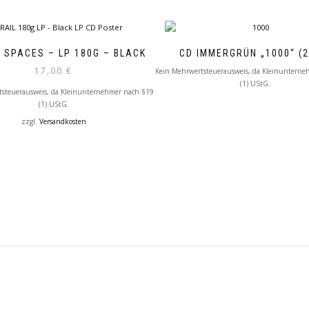
– SPACES – LP 180G – BLACK
CD IMMERGRÜN „1000“ (2
17,00
€
Kein Mehrwertsteuerausweis, da Kleinunterne
(1) UStG.
tsteuerausweis, da Kleinunternehmer nach §19
(1) UStG.
zzgl.
Versandkosten