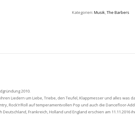
Kategorien:
Musik
,
The Barbers
andgründung 2010.
 ihren Liedern um Liebe, Triebe, den Teufel, Klappmesser und alles was d
untry, Rock’n’Roll auf temperamentvollen Pop und auch die Dancefloor-Add
urch Deutschland, Frankreich, Holland und England erschien am 11.11.2016 