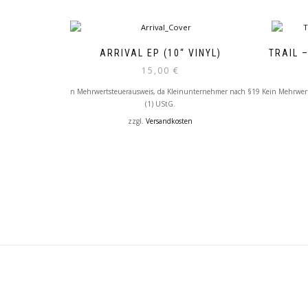
ARRIVAL EP (10“ VINYL)
TRAIL 
15,00
€
Kein Mehrwertsteuerausweis, da Kleinunternehmer nach §19
Kein Mehrwer
(1) UStG.
zzgl.
Versandkosten