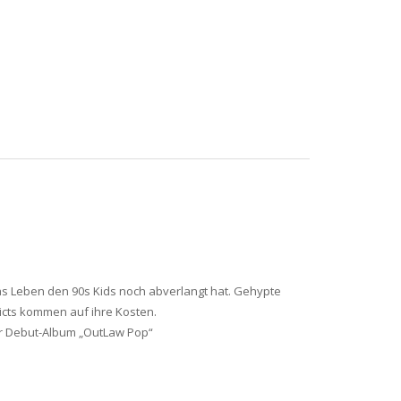
as Leben den 90s Kids noch abverlangt hat. Gehypte
icts kommen auf ihre Kosten.
ihr Debut-Album „OutLaw Pop“